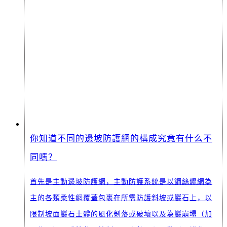
你知道不同的邊坡防護網的構成究竟有什么不
同嗎？
首先是主動邊坡防護網，主動防護系統是以鋼絲繩網為
主的各類柔性網覆蓋包裹在所需防護斜坡或巖石上，以
限制坡面巖石土體的風化剝落或破壞以及為巖崩塌（加