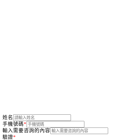
成都怡星金屬絲網有限公司
電話：028-89992022 131-0807-8888
郵箱：2395490386@qq.com
地址：成都市金牛高新技術產業園區興盛路2號
留下您的聯系方式我們一小時內與您取得聯系
姓名
手機號碼
*
輸入需要咨詢的內容
驗證
*