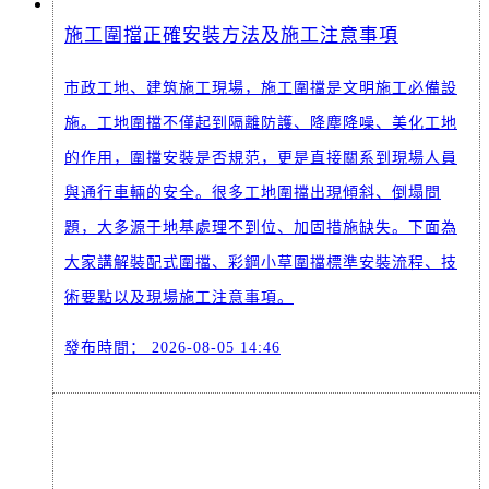
施工圍擋正確安裝方法及施工注意事項
市政工地、建筑施工現場，施工圍擋是文明施工必備設
施。工地圍擋不僅起到隔離防護、降塵降噪、美化工地
的作用，圍擋安裝是否規范，更是直接關系到現場人員
與通行車輛的安全。很多工地圍擋出現傾斜、倒塌問
題，大多源于地基處理不到位、加固措施缺失。下面為
大家講解裝配式圍擋、彩鋼小草圍擋標準安裝流程、技
術要點以及現場施工注意事項。
發布時間：
2026-08-05 14:46