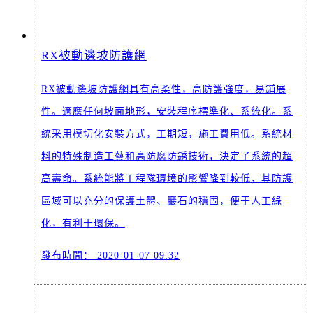
RX被動邊坡防護網
RX被動邊坡防護網具有高柔性，高防護強度，易鋪展
性。適應任何坡面地形，安裝程序標準化、系統化。系
統采用模切化安裝方式，工期短，施工費用低。系統材
料的特殊制造工藝和高防腐防銹技術，決定了系統的超
高壽命。系統能將工程隊環境的影響降到較低，其防護
區域可以充分的保護土體、巖石的穩固，便于人工綠
化，有利于環保。
發布時間：
2020-01-07 09:32