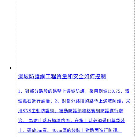
邊坡防護網工程質量和安全如何控制
1、對部分路段的路塹上邊坡防護，采用刷坡1:0.75、清
理孤石進行處治；2、對部分路段的路塹上邊坡防護，采
用SNS主動防護網、被動防護網和格賓網防護進行處
治。 為防止落石損壞路面，在施工時必須采用草袋裝
土，碼放5m寬、40cm厚的袋裝土對路面進行防護。