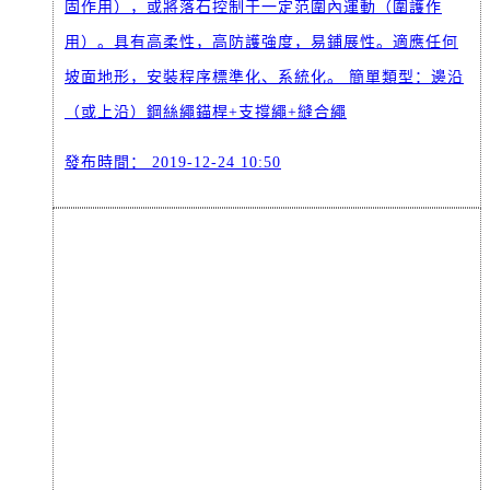
固作用），或將落石控制于一定范圍內運動（圍護作
用）。具有高柔性，高防護強度，易鋪展性。適應任何
坡面地形，安裝程序標準化、系統化。 簡單類型：邊沿
（或上沿）鋼絲繩錨桿+支撐繩+縫合繩
發布時間：
2019-12-24 10:50