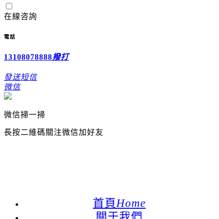
在線咨詢
電話
13108078888
撥打
發送短信
微信
微信掃一掃
長按二維碼關注微信加好友
歡迎訪問成都怡星金屬絲網有限公司企業網站：
24小時咨詢電話：028-89992022 131-0807-
8888
首頁
Home
關于我們